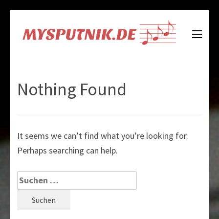
Skip
to
content
Mysputnik.de
Alles Wissenswerte über Musik
(Press
Enter)
Nothing Found
It seems we can’t find what you’re looking for.
Perhaps searching can help.
Suche
nach: