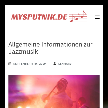
Skip
to
content
Mysputnik.de
Alles Wissenswerte über Musik
(Press
Enter)
Allgemeine Informationen zur
Jazzmusik
SEPTEMBER 8TH, 2019
LENNARD