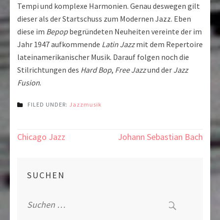
Tempi und komplexe Harmonien. Genau deswegen gilt
dieser als der Startschuss zum Modernen Jazz. Eben
diese im
Bepop
begründeten Neuheiten vereinte der im
Jahr 1947 aufkommende
Latin Jazz
mit dem Repertoire
lateinamerikanischer Musik. Darauf folgen noch die
Stilrichtungen des
Hard Bop
,
Free Jazz
und der
Jazz
Fusion
.
FILED UNDER:
Jazzmusik
Beitragsnavigation
Chicago Jazz
Johann Sebastian Bach
SUCHEN
Suche
nach: