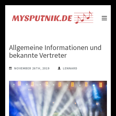
Skip
to
content
Mysputnik.de
Alles Wissenswerte über Musik
(Press
Enter)
Allgemeine Informationen und
bekannte Vertreter
NOVEMBER 26TH, 2019
LENNARD